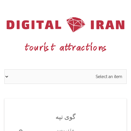
Ski
t
conten
گوی تپه
6 آبان 1404