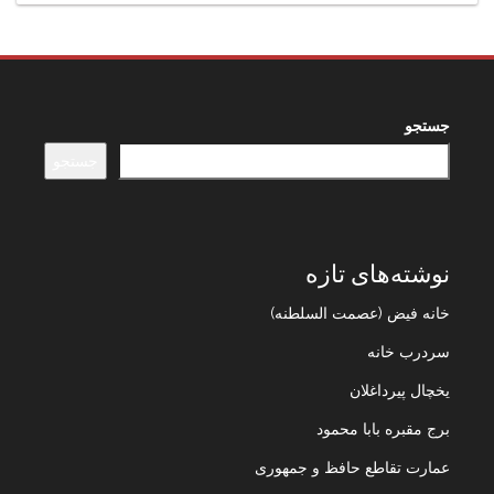
جستجو
جستجو
نوشته‌های تازه
خانه فیض (عصمت السلطنه)
سردرب خانه
یخچال پیرداغلان
برج مقبره بابا محمود
عمارت تقاطع حافظ و جمهوری