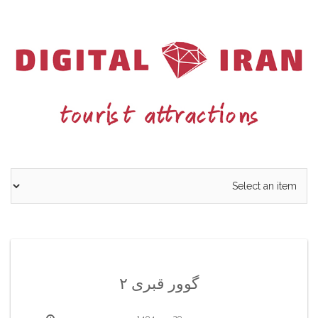
Ski
t
conten
گوور قبری ۲
29 مهر 1404