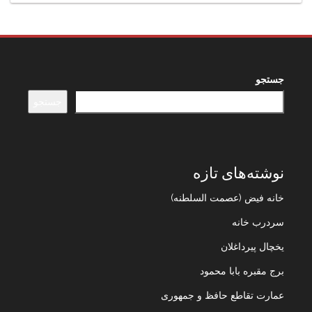
جستجو
جستجو
نوشته‌های تازه
خانه فیض (عصمت السلطنه)
سردرب خانه
یخچال پیرداغلان
برج مقبره بابا محمود
عمارت تقاطع حافظ و جمهوری