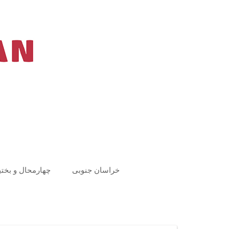
Ski
t
conten
خراسان جنوبی
چهارمحال و بختی