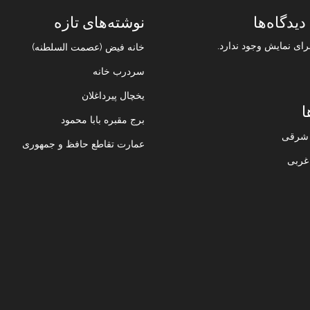
دیدگاه‌ها
نوشته‌های تازه
رای نمایش وجود ندارد.
خانه فیض (عصمت السلطنه)
سردرب خانه
یخچال پیرداغلان
ا
برج مقبره بابا محمود
ن شرقی
عمارت تقاطع حافظ و جمهوری
 غربی