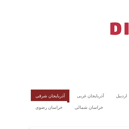
اردبیل
آذربایجان غربی
آذربایجان شرقی
خراسان شمالی
خراسان رضوی