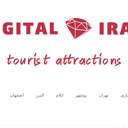
اری
تهران
بوشهر
ایلام
البرز
اصفهان