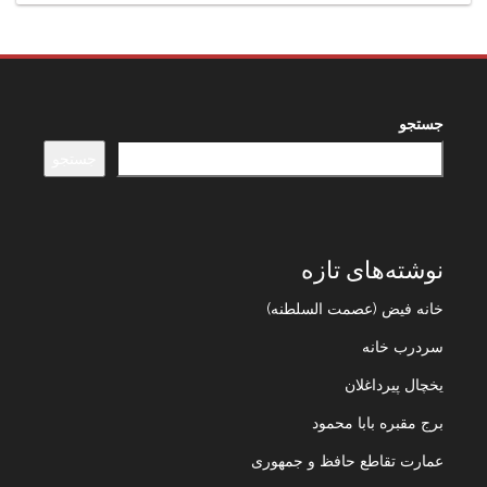
جستجو
جستجو
نوشته‌های تازه
خانه فیض (عصمت السلطنه)
سردرب خانه
یخچال پیرداغلان
برج مقبره بابا محمود
عمارت تقاطع حافظ و جمهوری