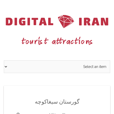
Ski
t
conten
گورستان سیغاکوچه
29 مهر 1404