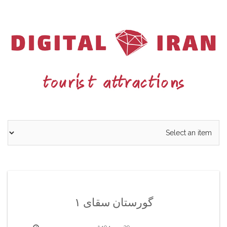
Ski
t
conten
گورستان سقای ۱
29 مهر 1404