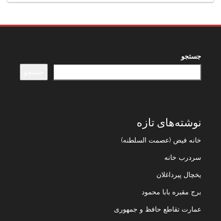
جستجو
جستجو
نوشته‌های تازه
خانه فیض (عصمت السلطنه)
سردرب خانه
یخچال پیرداغلان
برج مقبره بابا محمود
عمارت تقاطع حافظ و جمهوری