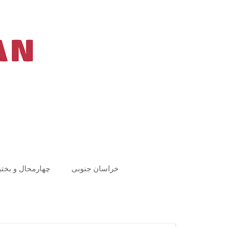
Ski
t
conten
خراسان جنوبی
چهارمحال و بختی