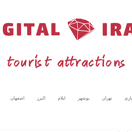
اری
تهران
بوشهر
ایلام
البرز
اصفهان