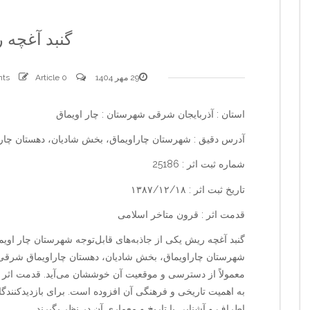
گنبد آغچه 
29 مهر 1404
0 comments
Article
استان : آذربایجان شرقی شهرستان : چار اویماق
آدرس دقیق : شهرستان چاراویماق، بخش شادیان، دهستان چا
شماره ثبت اثر : 25186
تاریخ ثبت اثر : ۱۳۸۷/۱۲/۱۸
قدمت اثر : قرون متاخر اسلامی
گنبد آغچه ریش یکی از جاذبه‌های قابل‌توجه شهرستان چار اوی
شهرستان چاراویماق، بخش شادیان، دهستان چاراویماق شرقی، 
معمولاً از دسترسی و موقعیت آن خوششان می‌آید. قدمت اثر 
به اهمیت تاریخی و فرهنگی آن افزوده است. برای بازدیدکنندگ
اطراف و آشنایی با تاریخ و معماری آن در نظر بگیرند.