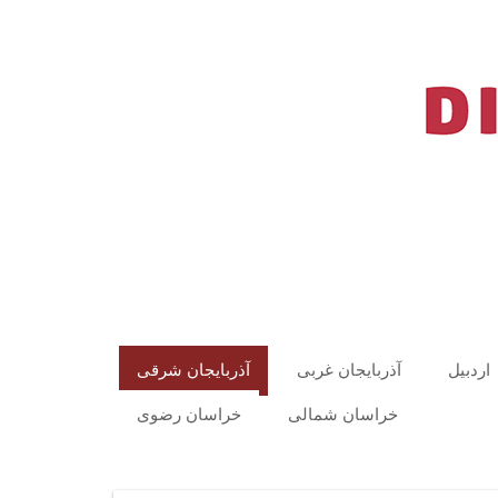
اردبیل
آذربایجان غربی
آذربایجان شرقی
خراسان شمالی
خراسان رضوی