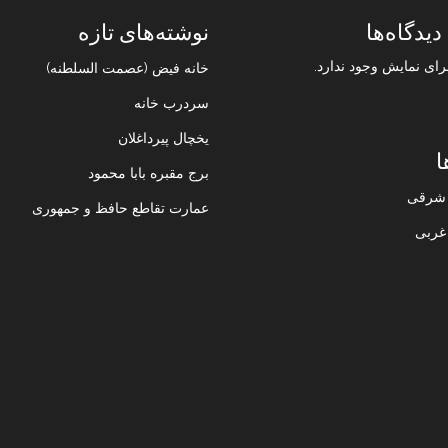
دیدگاه‌ها
نوشته‌های تازه
رای نمایش وجود ندارد.
خانه فیض (عصمت السلطنه)
سردرب خانه
یخچال پیرداغلان
ا
برج مقبره بابا محمود
ن شرقی
عمارت تقاطع حافظ و جمهوری
 غربی