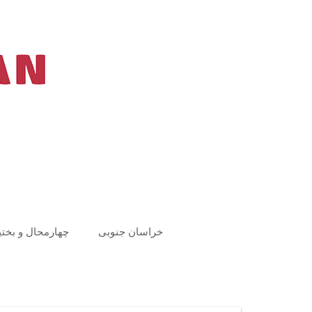
Ski
t
conten
خراسان جنوبی
چهارمحال و بختی