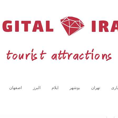
اری
تهران
بوشهر
ایلام
البرز
اصفهان