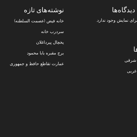
دیدگاه‌ها
نوشته‌های تازه
رای نمایش وجود ندارد.
خانه فیض (عصمت السلطنه)
سردرب خانه
یخچال پیرداغلان
ا
برج مقبره بابا محمود
ن شرقی
عمارت تقاطع حافظ و جمهوری
 غربی