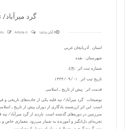
گرد میرآباد/ ت
6 آبان 1404
0 comments
Article
استان : آذربایجان غربی
شهرستان : نقده
شماره ثبت اثر : 479
تاریخ ثبت اثر : ۱۳۴۴/۰۹/۰۱
قدمت اثر : پیش از تاریخ ـ اسلامی
نوضیحات : گرد میرآباد/ تپه قلیه یکی از جاذبه‌های تاریخی و 
است. این اثر ارزشمند یادگاری از دوران پیش از تاریخ ـ اسلامی
سرزمین در دوره‌های گذشته است. بازدید از گرد میرآباد/ تپه قل
تجربه‌ای دل‌انگیز و آموزنده به شمار می‌رود. معماری خاص و 
مهم گردشگری در شمال‌غرب ایران تبدیل کرده است.