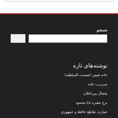
جستجو
جستجو
نوشته‌های تازه
خانه فیض (عصمت السلطنه)
سردرب خانه
یخچال پیرداغلان
برج مقبره بابا محمود
عمارت تقاطع حافظ و جمهوری