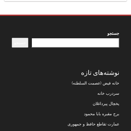
جستجو
جستجو
نوشته‌های تازه
خانه فیض (عصمت السلطنه)
سردرب خانه
یخچال پیرداغلان
برج مقبره بابا محمود
عمارت تقاطع حافظ و جمهوری