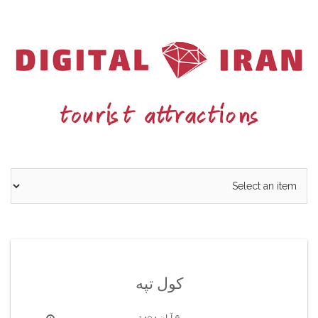
Ski
t
conten
کول تپه
6 آبان 1404