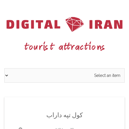
Ski
t
conten
کول تپه داراب
29 مهر 1404