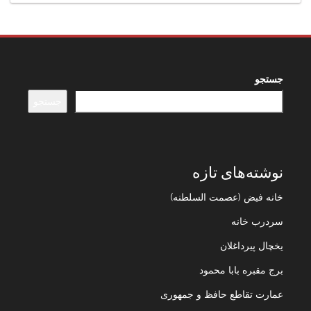
جستجو
جستجو
نوشته‌های تازه
خانه فیض (عصمت السلطنه)
سردرب خانه
یخچال پیرداغلان
برج مقبره بابا محمود
عمارت تقاطع حافظ و جمهوری