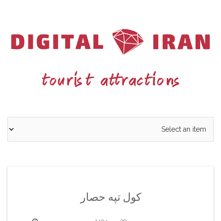
Ski
t
conten
کول تپه حصار
29 مهر 1404