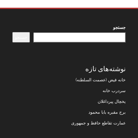
جستجو
جستجو
نوشته‌های تازه
خانه فیض (عصمت السلطنه)
سردرب خانه
یخچال پیرداغلان
برج مقبره بابا محمود
عمارت تقاطع حافظ و جمهوری