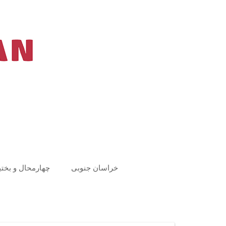
Ski
t
conten
خراسان جنوبی
چهارمحال و بختی