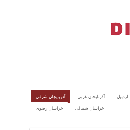
اردبیل
آذربایجان غربی
آذربایجان شرقی
خراسان شمالی
خراسان رضوی