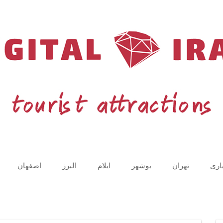
اری
تهران
بوشهر
ایلام
البرز
اصفهان