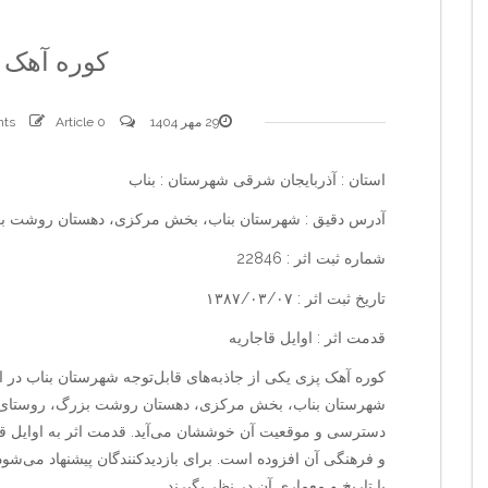
کوره آهک 
29 مهر 1404
0 comments
Article
استان : آذربایجان شرقی شهرستان : بناب
آدرس دقیق : شهرستان بناب، بخش مرکزی، دهستان روشت 
شماره ثبت اثر : 22846
تاریخ ثبت اثر : ۱۳۸۷/۰۳/۰۷
قدمت اثر : اوایل قاجاریه
کوره آهک پزی یکی از جاذبه‌های قابل‌توجه شهرستان بناب در 
شهرستان بناب، بخش مرکزی، دهستان روشت بزرگ، روستای روشت
دسترسی و موقعیت آن خوششان می‌آید. قدمت اثر به اوایل قا
و فرهنگی آن افزوده است. برای بازدیدکنندگان پیشنهاد می‌شو
با تاریخ و معماری آن در نظر بگیرند.