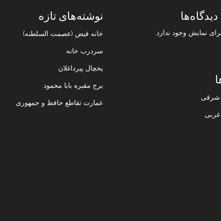
دیدگاه‌ها
نوشته‌های تازه
رای نمایش وجود ندارد.
خانه فیض (عصمت السلطنه)
سردرب خانه
یخچال پیرداغلان
ا
برج مقبره بابا محمود
ن شرقی
عمارت تقاطع حافظ و جمهوری
 غربی