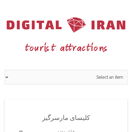
Ski
t
conten
کلیسای مارسرگیز
6 آبان 1404