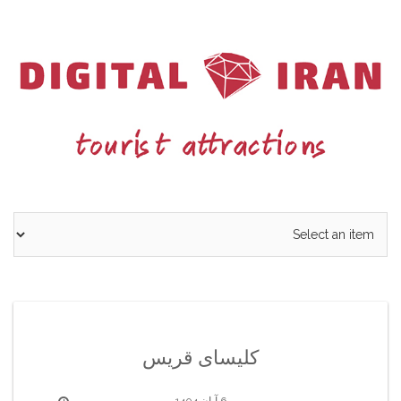
Ski
t
conten
کلیسای قریس
6 آبان 1404