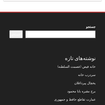
جستجو
جستجو
نوشته‌های تازه
خانه فیض (عصمت السلطنه)
سردرب خانه
یخچال پیرداغلان
برج مقبره بابا محمود
عمارت تقاطع حافظ و جمهوری