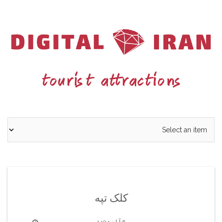
Ski
t
conten
کلک تپه
6 آبان 1404