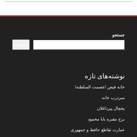
جستجو
جستجو
نوشته‌های تازه
خانه فیض (عصمت السلطنه)
سردرب خانه
یخچال پیرداغلان
برج مقبره بابا محمود
عمارت تقاطع حافظ و جمهوری