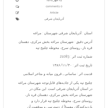
0 comments
Article
آذربایجان شرقی
استان : آذربایجان شرقی شهرستان : مراغه
آدرس دقیق : شهرستان مراغه بخش مرکزی، دهستان
قره ناز، روستای سرج، محوطه چلتیح تپه
شماره ثبت اثر : 21083
تاریخ ثبت اثر : ۱۳۸۶/۱۱/۳۰
قدمت اثر : ساسانی ـ قرون میانه و متاخر اسلامی
چلتیح تپه یکی از جاذبه‌های قابل‌توجه شهرستان مراغه
در استان آذربایجان شرقی است. این مکان در
شهرستان مراغه بخش مرکزی، دهستان قره ناز،
روستای سرج، محوطه چلتیح تپه قرار دارد و
بازدیدکنندگان معمولاً از دسترسی و موقعیت آن