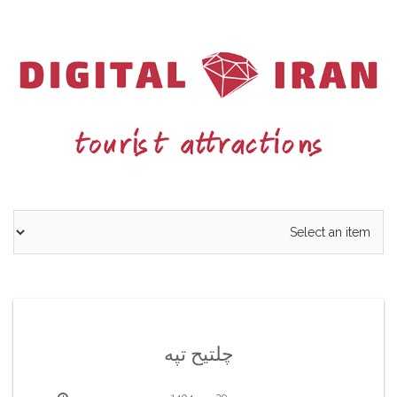
Ski
t
conten
چلتیح تپه
29 مهر 1404