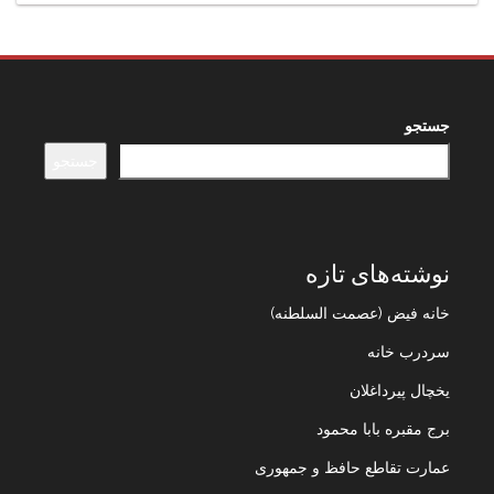
جستجو
جستجو
نوشته‌های تازه
خانه فیض (عصمت السلطنه)
سردرب خانه
یخچال پیرداغلان
برج مقبره بابا محمود
عمارت تقاطع حافظ و جمهوری