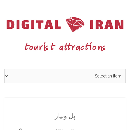
Ski
t
conten
پل ونیار
29 مهر 1404