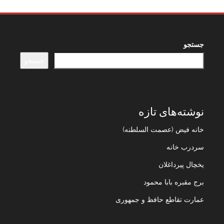
جستجو
جستجو
نوشته‌های تازه
خانه فیض (عصمت السلطنه)
سردرب خانه
یخچال پیرداغلان
برج مقبره بابا محمود
عمارت تقاطع حافظ و جمهوری