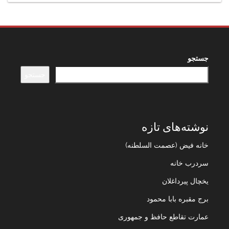
جستجو
جستجو
نوشته‌های تازه
خانه فیض (عصمت السلطنه)
سردرب خانه
یخچال پیرداغلان
برج مقبره بابا محمود
عمارت تقاطع حافظ و جمهوری