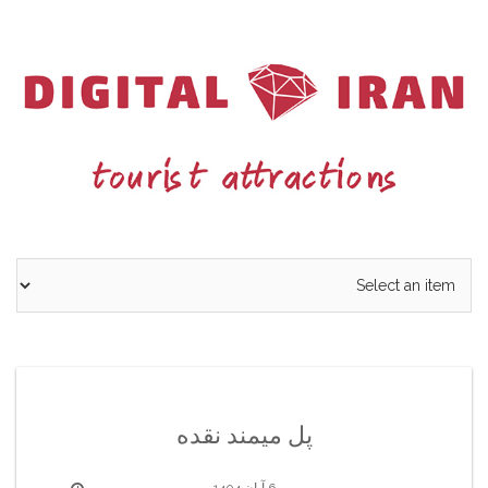
Ski
t
conten
پل میمند نقده
6 آبان 1404