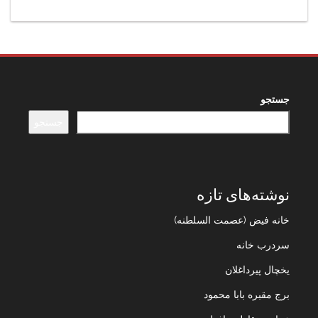
جستجو
جستجو
نوشته‌های تازه
خانه فیض (عصمت السلطنه)
سردرب خانه
یخچال پیرداغلان
برج مقبره بابا محمود