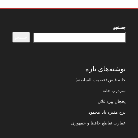
جستجو
جستجو
نوشته‌های تازه
خانه فیض (عصمت السلطنه)
سردرب خانه
یخچال پیرداغلان
برج مقبره بابا محمود
عمارت تقاطع حافظ و جمهوری