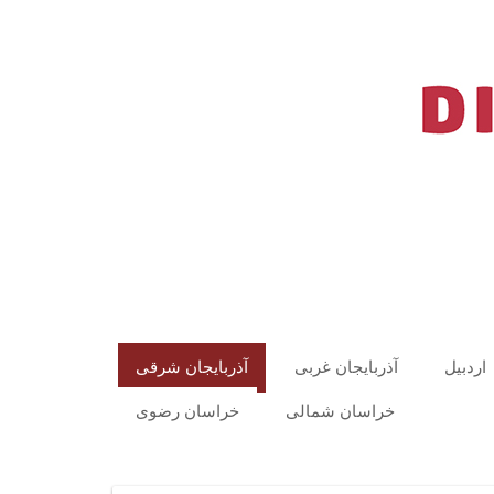
اردبیل
آذربایجان غربی
آذربایجان شرقی
خراسان شمالی
خراسان رضوی