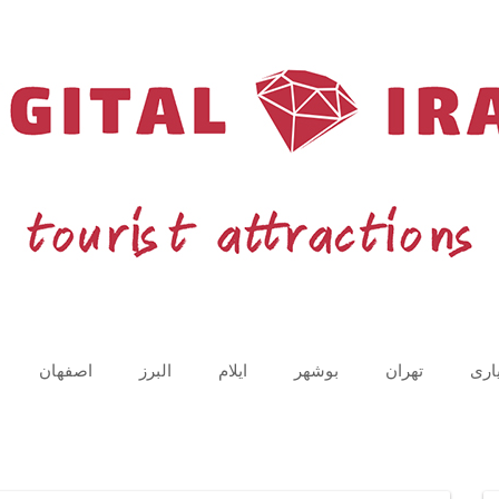
اری
تهران
بوشهر
ایلام
البرز
اصفهان