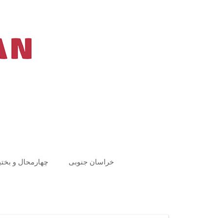
Ski
t
conten
خراسان جنوبی
چهارمحال و بختی