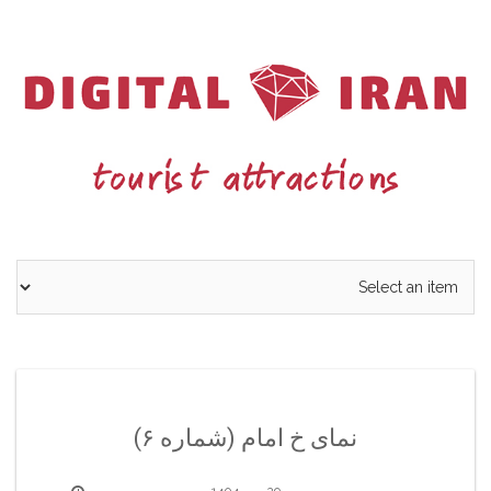
Ski
t
conten
نمای خ امام (شماره ۶)
29 مهر 1404