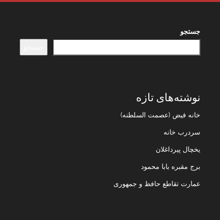
جستجو
جستجو
نوشته‌های تازه
خانه فیض (عصمت السلطنه)
سردرب خانه
یخچال پیرداغلان
برج مقبره بابا محمود
عمارت تقاطع حافظ و جمهوری