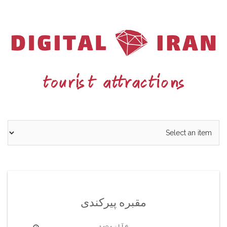
Ski
t
conten
مقبره پیرکندی
6 آبان 1404