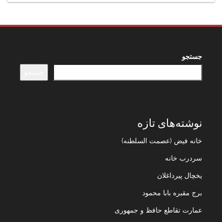
جستجو
جستجو
نوشته‌های تازه
خانه فیض (عصمت السلطنه)
سردرب خانه
یخچال پیرداغلان
برج مقبره بابا محمود
عمارت تقاطع حافظ و جمهوری