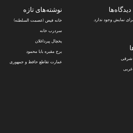
دیدگاه‌ها
نوشته‌های تازه
رای نمایش وجود ندارد.
خانه فیض (عصمت السلطنه)
سردرب خانه
یخچال پیرداغلان
ا
برج مقبره بابا محمود
ن شرقی
عمارت تقاطع حافظ و جمهوری
 غربی