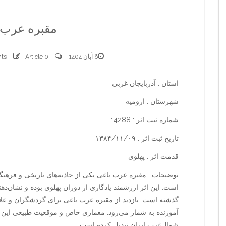
مقبره عرب 
6 آبان 1404
0 comments
Article
استان : آذربایجان غربی
شهرستان : ارومیه
شماره ثبت اثر : 14288
تاریخ ثبت اثر : ۱۳۸۴/۱۱/۰۹
قدمت اثر : پهلوی
نوضیحات : مقبره عرب باغی یکی از جاذبه‌های تاریخی و فرهنگ
است. این اثر ارزشمند یادگاری از دوران پهلوی بوده و نشان‌ده
گذشته است. بازدید از مقبره عرب باغی برای گردشگران و علاقه‌م
آموزنده به شمار می‌رود. معماری خاص و موقعیت طبیعی این 
شمال‌غرب ایران تبدیل کرده است.