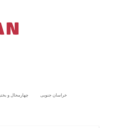
Ski
t
conten
خراسان جنوبی
چهارمحال و بختی