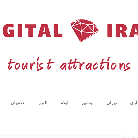
اری
تهران
بوشهر
ایلام
البرز
اصفهان