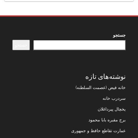
جستجو
جستجو
نوشته‌های تازه
خانه فیض (عصمت السلطنه)
سردرب خانه
یخچال پیرداغلان
برج مقبره بابا محمود
عمارت تقاطع حافظ و جمهوری