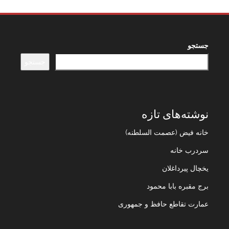
جستجو
جستجو
نوشته‌های تازه
خانه فیض (عصمت السلطنه)
سردرب خانه
یخچال پیرداغلان
برج مقبره بابا محمود
عمارت تقاطع حافظ و جمهوری