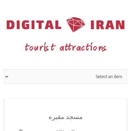
Ski
t
conten
مسجد مقبره
29 مهر 1404