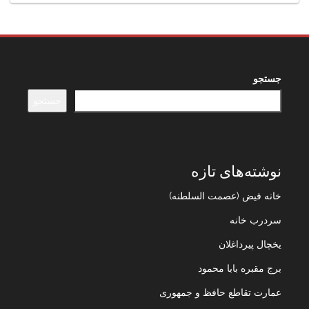
جستجو
جستجو
نوشته‌های تازه
خانه فیض (عصمت السلطنه)
سردرب خانه
یخچال پیرداغلان
برج مقبره بابا محمود
عمارت تقاطع حافظ و جمهوری