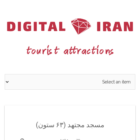
Ski
t
conten
مسجد مجتهد (۶۳ ستون)
29 مهر 1404