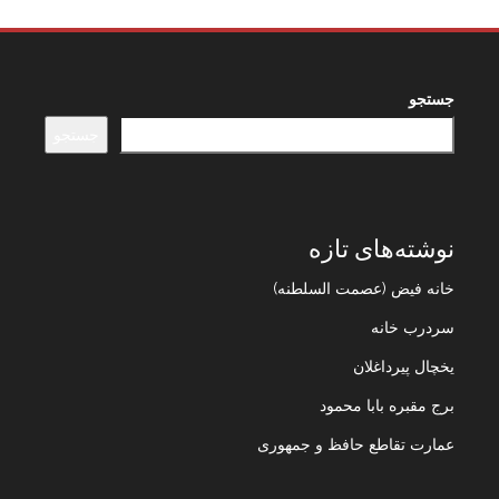
جستجو
جستجو
نوشته‌های تازه
خانه فیض (عصمت السلطنه)
سردرب خانه
یخچال پیرداغلان
برج مقبره بابا محمود
عمارت تقاطع حافظ و جمهوری