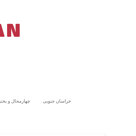
Ski
t
conten
خراسان جنوبی
چهارمحال و بختی