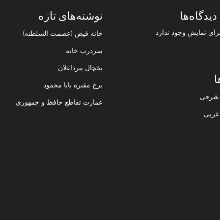
دیدگاه‌ها
نوشته‌های تازه
رای نمایش وجود ندارد.
خانه فیض (عصمت السلطنه)
سردرب خانه
یخچال پیرداغلان
ا
برج مقبره بابا محمود
ن شرقی
عمارت تقاطع حافظ و جمهوری
 غربی