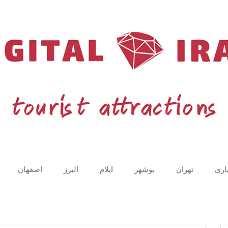
اری
تهران
بوشهر
ایلام
البرز
اصفهان