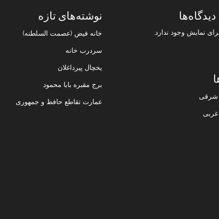
دیدگاه‌ها
نوشته‌های تازه
رای نمایش وجود ندارد.
خانه فیض (عصمت السلطنه)
سردرب خانه
یخچال پیرداغلان
ا
برج مقبره بابا محمود
ن شرقی
عمارت تقاطع حافظ و جمهوری
 غربی