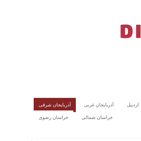
اردبیل
آذربایجان غربی
آذربایجان شرقی
خراسان شمالی
خراسان رضوی