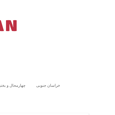
Ski
t
conten
خراسان جنوبی
چهارمحال و بختی