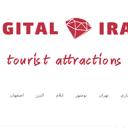
اری
تهران
بوشهر
ایلام
البرز
اصفهان