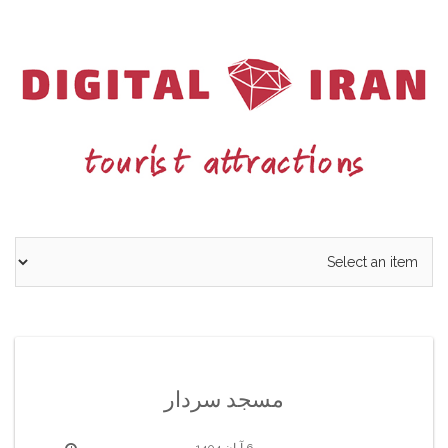
Ski
t
conten
مسجد سردار
6 آبان 1404