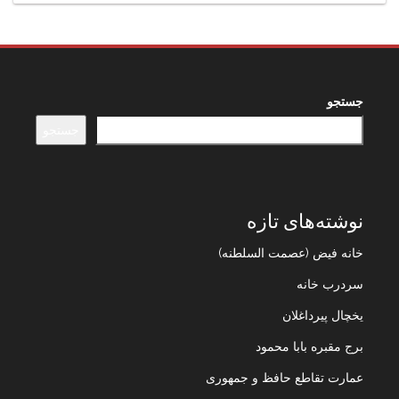
جستجو
جستجو
نوشته‌های تازه
خانه فیض (عصمت السلطنه)
سردرب خانه
یخچال پیرداغلان
برج مقبره بابا محمود
عمارت تقاطع حافظ و جمهوری