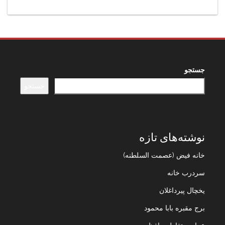
جستجو
جستجو
نوشته‌های تازه
خانه فیض (عصمت السلطنه)
سردرب خانه
یخچال پیرداغلان
برج مقبره بابا محمود