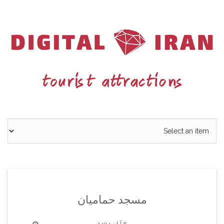
Ski
t
conten
مسجد حمامیان
6 آبان 1404