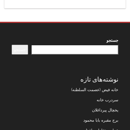
جستجو
جستجو
نوشته‌های تازه
خانه فیض (عصمت السلطنه)
سردرب خانه
یخچال پیرداغلان
برج مقبره بابا محمود