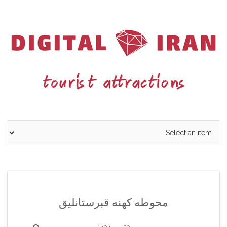
Ski
t
conten
محوطه کهنه قبرستانلیق
29 مهر 1404