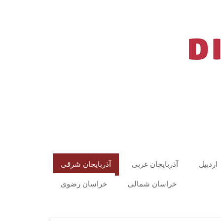
اردبیل
آذربایجان غربی
آذربایجان شرقی
خراسان شمالی
خراسان رضوی