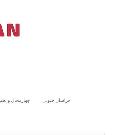
Ski
t
conten
خراسان جنوبی
چهارمحال و بختی