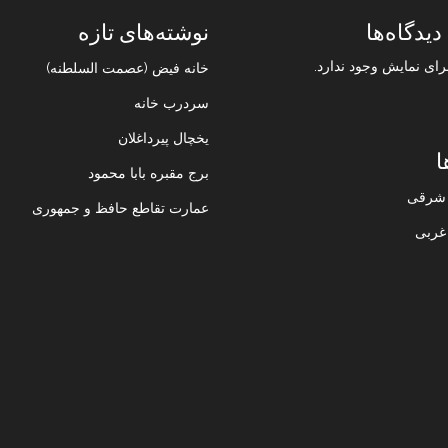
دیدگاه‌ها
نوشته‌های تازه
رای نمایش وجود ندارد.
خانه فیض (عصمت السلطنه)
سردرب خانه
یخچال پیرداغلان
ا
برج مقبره بابا محمود
ن شرقی
عمارت تقاطع حافظ و جمهوری
 غربی