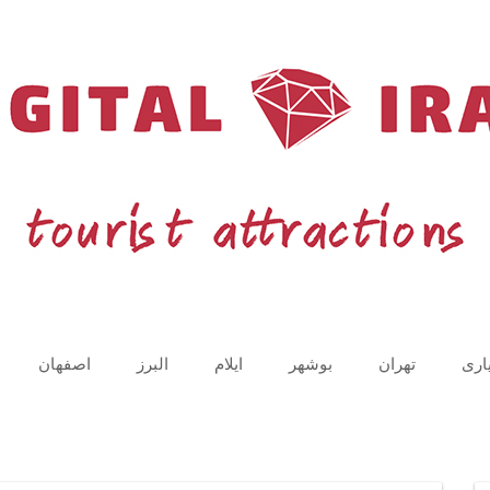
اری
تهران
بوشهر
ایلام
البرز
اصفهان