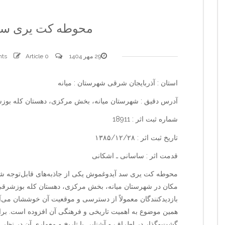
محوطه کت یری سد
29 مهر 1404
0 comments
Article
استان : آذربایجان شرقی شهرستان : میانه
آدرس دقیق : شهرستان میانه، بخش مرکزی، دهستان کله بو
شماره ثبت اثر : 18911
تاریخ ثبت اثر : ۱۳۸۵/۱۲/۲۸
قدمت اثر : ساسانی ـ اشکانی
محوطه کت یری سد آیدوغموش یکی از جاذبه‌های قابل‌توجه شه
مکان در شهرستان میانه، بخش مرکزی، دهستان کله بوزشرقی
بازدیدکنندگان معمولاً از دسترسی و موقعیت آن خوششان می‌آی
همین موضوع به اهمیت تاریخی و فرهنگی آن افزوده است. برای 
گشت‌وگذار در اطراف و آشنایی با تاریخ و معماری آن در نظر بگ