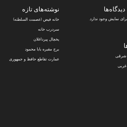
دیدگاه‌ها
نوشته‌های تازه
رای نمایش وجود ندارد.
خانه فیض (عصمت السلطنه)
سردرب خانه
یخچال پیرداغلان
ا
برج مقبره بابا محمود
ن شرقی
عمارت تقاطع حافظ و جمهوری
 غربی