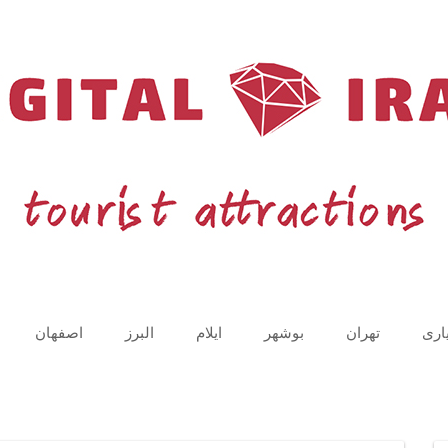
اری
تهران
بوشهر
ایلام
البرز
اصفهان