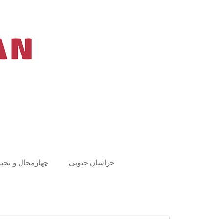
Ski
t
conten
خراسان جنوبی
چهارمحال و بختی