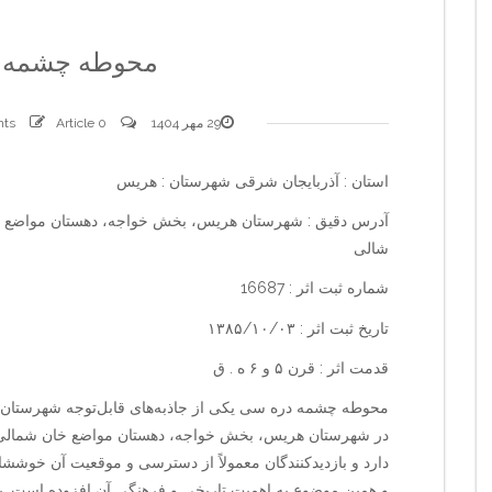
محوطه چشمه 
29 مهر 1404
0 comments
Article
استان : آذربایجان شرقی شهرستان : هریس
آدرس دقیق : شهرستان هریس، بخش خواجه، دهستان مواضع 
شالی
شماره ثبت اثر : 16687
تاریخ ثبت اثر : ۱۳۸۵/۱۰/۰۳
قدمت اثر : قرن ۵ و ۶ ه . ق
محوطه چشمه دره سی یکی از جاذبه‌های قابل‌توجه شهرستان 
در شهرستان هریس، بخش خواجه، دهستان مواضع خان شمالی،
و همین موضوع به اهمیت تاریخی و فرهنگی آن افزوده است. برا