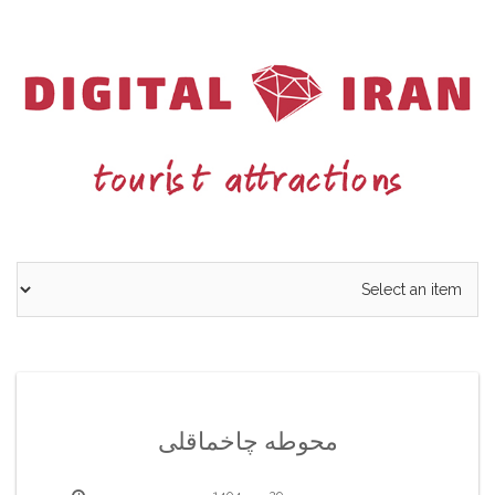
Ski
t
conten
محوطه چاخماقلی
29 مهر 1404