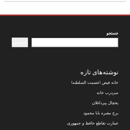
جستجو
جستجو
نوشته‌های تازه
خانه فیض (عصمت السلطنه)
سردرب خانه
یخچال پیرداغلان
برج مقبره بابا محمود
عمارت تقاطع حافظ و جمهوری