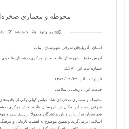
محوطه و معماری صخره‌ا
29 مهر 1404
0 comments
Article
استان : آذربایجان شرقی شهرستان : بناب
آدرس دقیق : شهرستان بناب، بخش مرکزی، دهستان بنا جوی 
شماره ثبت اثر : 11679
تاریخ ثبت اثر : ۱۳۸۳/۱۲/۲۴
قدمت اثر : تاریخی ـ اسلامی
محوطه و معماری صخره‌ای شاه عباس کهلی یکی از جاذبه‌های ق
شرقی است. این مکان در شهرستان بناب، بخش مرکزی، دهستا
فیماسخان قرار دارد و بازدیدکنندگان معمولاً از دسترسی و مو
اسلامی برمی‌گردد و همین موضوع به اهمیت تاریخی و فرهنگی آ
می‌شود زمان کافی برای گشت‌وگذار در اطراف و آشنایی با تار