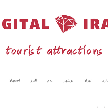
اری
تهران
بوشهر
ایلام
البرز
اصفهان