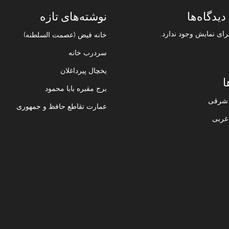
دیدگاه‌ها
نوشته‌های تازه
رای نمایش وجود ندارد.
خانه فیض (عصمت السلطنه)
سردرب خانه
یخچال پیرداغلان
ا
برج مقبره بابا محمود
ن شرقی
عمارت تقاطع حافظ و جمهوری
 غربی