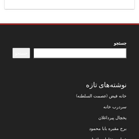
جستجو
جستجو
نوشته‌های تازه
خانه فیض (عصمت السلطنه)
سردرب خانه
یخچال پیرداغلان
برج مقبره بابا محمود