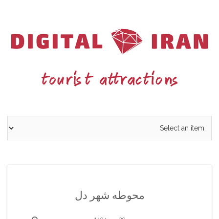
Ski
t
conten
محوطه شهر دل
29 مهر 1404