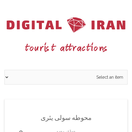
Ski
t
conten
محوطه سولی یئری
10 آبان 1404