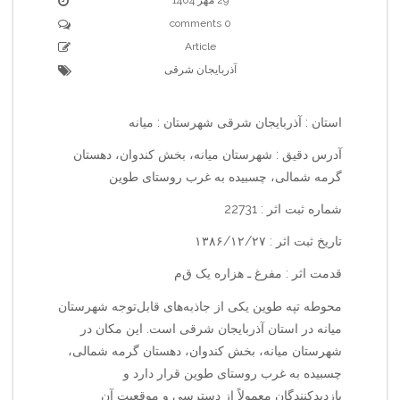
0 comments
Article
آذربایجان شرقی
استان : آذربایجان شرقی شهرستان : میانه
آدرس دقیق : شهرستان میانه، بخش کندوان، دهستان
گرمه شمالی، چسبیده به غرب روستای طوین
شماره ثبت اثر : 22731
تاریخ ثبت اثر : ۱۳۸۶/۱۲/۲۷
قدمت اثر : مفرغ ـ هزاره یک ق‌م‌
محوطه تپه طوین یکی از جاذبه‌های قابل‌توجه شهرستان
میانه در استان آذربایجان شرقی است. این مکان در
شهرستان میانه، بخش کندوان، دهستان گرمه شمالی،
چسبیده به غرب روستای طوین قرار دارد و
بازدیدکنندگان معمولاً از دسترسی و موقعیت آن