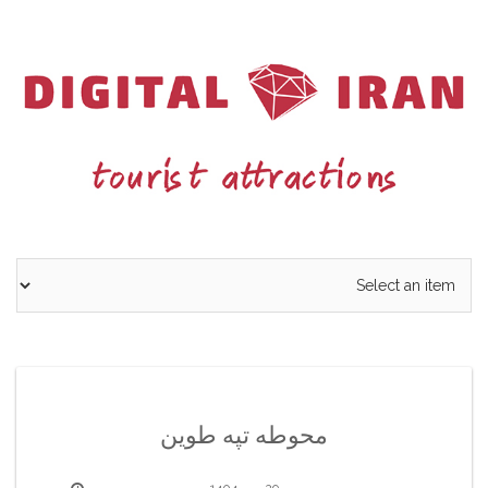
Ski
t
conten
محوطه تپه طوین
29 مهر 1404