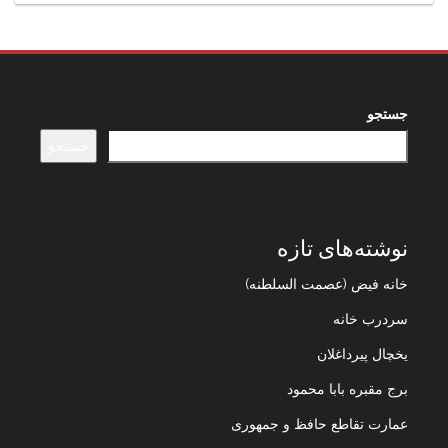
جستجو
جستجو
نوشته‌های تازه
خانه فیض (عصمت السلطنه)
سردرب خانه
یخچال پیرداغلان
برج مقبره بابا محمود
عمارت تقاطع حافظ و جمهوری