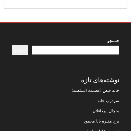
جستجو
جستجو
نوشته‌های تازه
خانه فیض (عصمت السلطنه)
سردرب خانه
یخچال پیرداغلان
برج مقبره بابا محمود