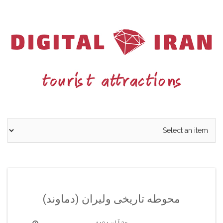
Ski
t
conten
محوطه تاریخی ولیران (دماوند)
25 آبان 1404