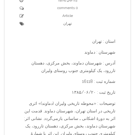
0 comments
Article
تهران
استان : تهران
شهرستان : دماوند
آدرس : شهرستان دماوند، بخش مرکزی، دهستان
تاررود، یک کیلومتری جنوب روستای ولیران
شماره ثبت : 16118
تاریخ ثبت : ۱۳۸۵/۰۶/۲۰
توضیحات : «محوطه تاریخی ولیران (دماوند)» اثری
تاریخی در استان تهران، شهرستان دماوند. قدمت این
اثر به دورهٔ اشکانی ـ ساسانی بازمی‌گردد. نشانی اثر:
شهرستان دماوند، بخش مرکزی، دهستان تاررود، یک
کیلومتری جنوب روستای ولیران. این اثر با شمارهٔ