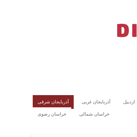
اردبیل
آذربایجان غربی
آذربایجان شرقی
خراسان شمالی
خراسان رضوی