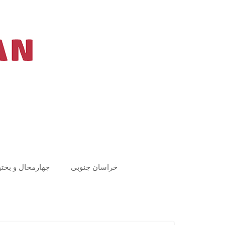
Ski
t
conten
خراسان جنوبی
چهارمحال و بختی