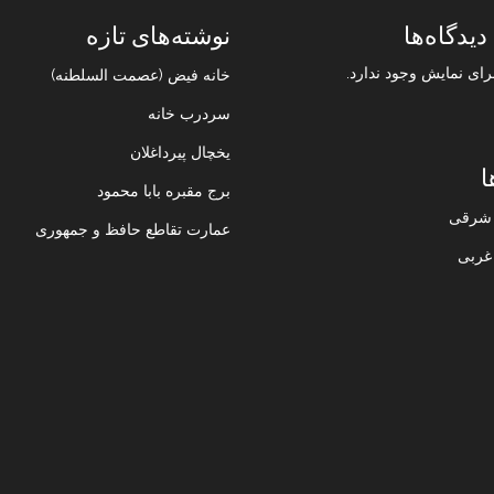
دیدگاه‌ها
نوشته‌های تازه
رای نمایش وجود ندارد.
خانه فیض (عصمت السلطنه)
سردرب خانه
یخچال پیرداغلان
ا
برج مقبره بابا محمود
ن شرقی
عمارت تقاطع حافظ و جمهوری
 غربی