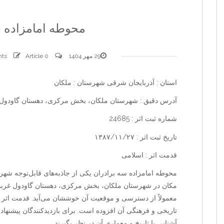
محوطه امامزاده س
29 مهر 1404
0 comments
Article
استان : آذربایجان شرقی شهرستان : ملکان
آدرس دقیق : شهرستان ملکان، بخش مرکزی، دهستان گاودول غ
شماره ثبت اثر : 24685
تاریخ ثبت اثر : ۱۳۸۷/۱۱/۲۷
قدمت اثر : اسلامی
محوطه امامزاده سه برادران یکی از جاذبه‌های قابل‌توجه شه
مکان در شهرستان ملکان، بخش مرکزی، دهستان گاودول غربی، ر
معمولاً از دسترسی و موقعیت آن خوششان می‌آید. قدمت اثر 
تاریخی و فرهنگی آن افزوده است. برای بازدیدکنندگان پیشنها
آشنایی با تاریخ و معماری آن در نظر بگیرند.