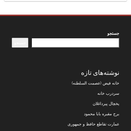
جستجو
جستجو
نوشته‌های تازه
خانه فیض (عصمت السلطنه)
سردرب خانه
یخچال پیرداغلان
برج مقبره بابا محمود
عمارت تقاطع حافظ و جمهوری