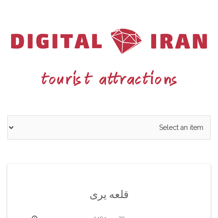
Ski
t
conten
قلعه یری
29 مهر 1404