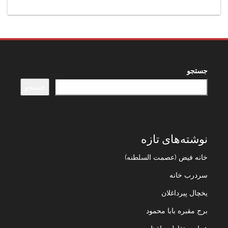
جستجو
جستجو
نوشته‌های تازه
خانه فیض (عصمت السلطنه)
سردرب خانه
یخچال پیرداغلان
برج مقبره بابا محمود