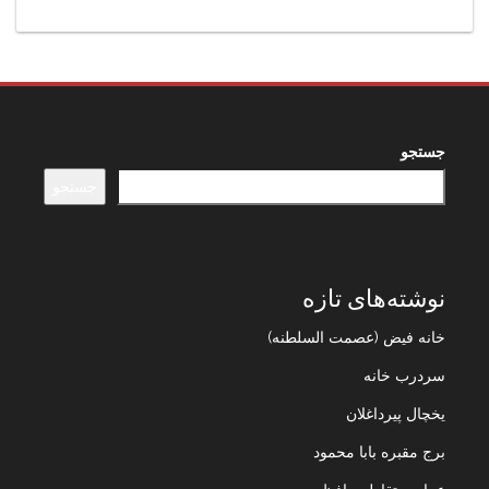
جستجو
جستجو
نوشته‌های تازه
خانه فیض (عصمت السلطنه)
سردرب خانه
یخچال پیرداغلان
برج مقبره بابا محمود