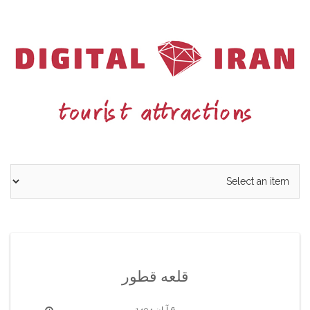
Ski
t
conten
قلعه قطور
6 آبان 1404