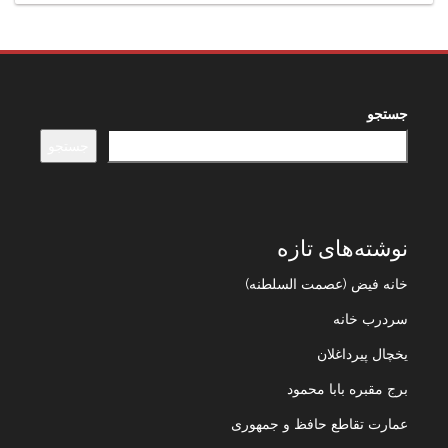
جستجو
جستجو
نوشته‌های تازه
خانه فیض (عصمت السلطنه)
سردرب خانه
یخچال پیرداغلان
برج مقبره بابا محمود
عمارت تقاطع حافظ و جمهوری