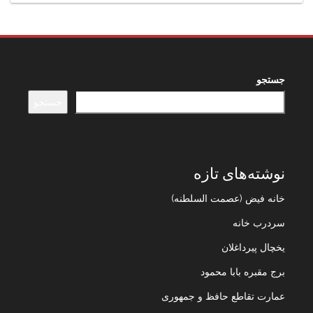
جستجو
جستجو
نوشته‌های تازه
خانه فیض (عصمت السلطنه)
سردرب خانه
یخچال پیرداغلان
برج مقبره بابا محمود
عمارت تقاطع حافظ و جمهوری