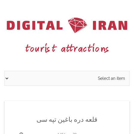
Ski
t
conten
قلعه دره باغین تپه سی
29 مهر 1404