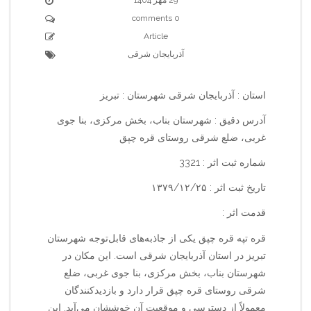
0 comments
Article
آذربایجان شرقی
استان : آذربایجان شرقی شهرستان : تبریز
آدرس دقیق : شهرستان بناب، بخش مرکزی، بنا جوی
غربی، ضلع شرقی روستای قره چپق
شماره ثبت اثر : 3321
تاریخ ثبت اثر : ۱۳۷۹/۱۲/۲۵
قدمت اثر :
قره تپه قره چپق یکی از جاذبه‌های قابل‌توجه شهرستان
تبریز در استان آذربایجان شرقی است. این مکان در
شهرستان بناب، بخش مرکزی، بنا جوی غربی، ضلع
شرقی روستای قره چپق قرار دارد و بازدیدکنندگان
معمولاً از دسترسی و موقعیت آن خوششان می‌آید. این