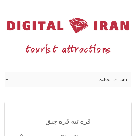
Ski
t
conten
قره تپه قره چپق
29 مهر 1404