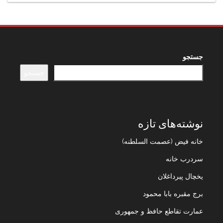
جستجو
جستجو
نوشته‌های تازه
خانه فیض (عصمت السلطنه)
سردرب خانه
یخچال پیرداغلان
برج مقبره بابا محمود
عمارت تقاطع حافظ و جمهوری