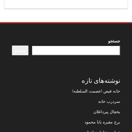
جستجو
جستجو
نوشته‌های تازه
خانه فیض (عصمت السلطنه)
سردرب خانه
یخچال پیرداغلان
برج مقبره بابا محمود