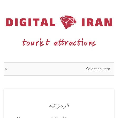
Ski
t
conten
قرمز تپه
6 آبان 1404