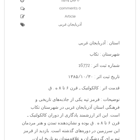
0 comments
Article
آذربایجان غربی
استان : آذربایجان غربی
شهرستان : تکاب
شماره ثبت اثر : 16772
تاریخ ثبت اثر : ۱۳۸۵/۱۰/۳۰
قدمت اثر : کالکولتیک ـ قرن ۶ تا ۸ ه . ق
نوضیحات : قرمز تپه یکی از جاذبه‌های تاریخی و
فرهنگی استان آذربایجان غربی در شهرستان تکاب
است. این اثر ارزشمند یادگاری از دوران کالکولتیک ـ
قرن ۶ تا ۸ ه . ق بوده و نشان‌دهنده تمدن و هنر مردمان
این سرزمین در دوره‌های گذشته است. بازدید از قرمز
تپه برای گردشگران و علاقه‌مندان به تاریخ ایران،