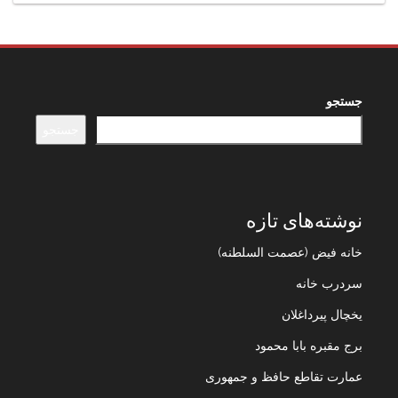
جستجو
جستجو
نوشته‌های تازه
خانه فیض (عصمت السلطنه)
سردرب خانه
یخچال پیرداغلان
برج مقبره بابا محمود
عمارت تقاطع حافظ و جمهوری